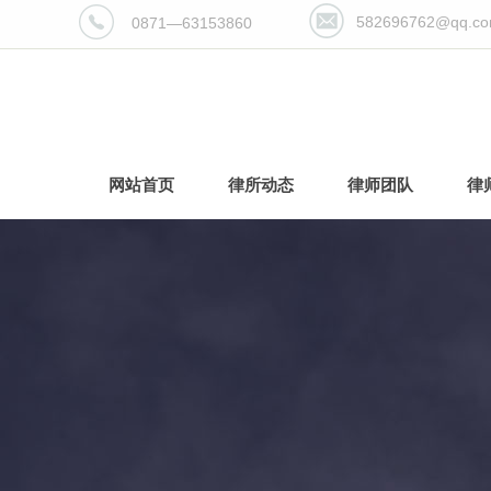
582696762@qq.c
0871—63153860
网站首页
律所动态
律师团队
律